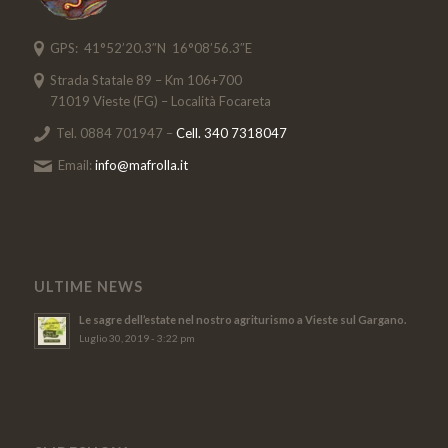
GPS: 41°52’20.3″N 16°08’56.3″E
Strada Statale 89 – Km 106+700
71019 Vieste (FG) – Località Focareta
Tel. 0884 701947 –
Cell. 340 7318047
Email:
info@mafrolla.it
ULTIME NEWS
Le sagre dell’estate nel nostro agriturismo a Vieste sul Gargano.
Luglio 30, 2019 - 3:22 pm