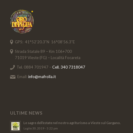
GPS: 41°52’20.3″N 16°08’56.3″E
Strada Statale 89 – Km 106+700
71019 Vieste (FG) – Località Focareta
Tel. 0884 701947 –
Cell. 340 7318047
Email:
info@mafrolla.it
ULTIME NEWS
Le sagre dell’estate nel nostro agriturismo a Vieste sul Gargano.
Luglio 30, 2019 - 3:22 pm