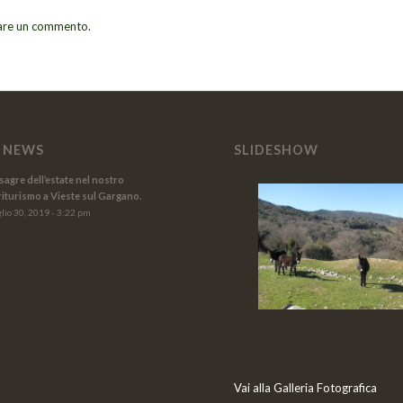
iare un commento.
 NEWS
SLIDESHOW
sagre dell’estate nel nostro
riturismo a Vieste sul Gargano.
lio 30, 2019 - 3:22 pm
Vai alla Galleria Fotografica