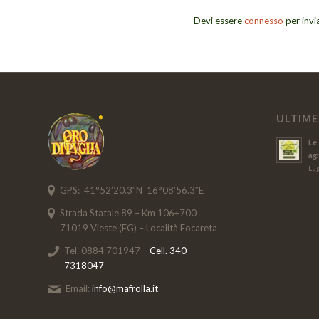
Devi essere
connesso
per inv
ULTIME
Le 
ag
Lug
GPS: 41°52’20.3″N 16°08’56.3″E
Strada Statale 89 – Km 106+700
71019 Vieste (FG) – Località Focareta
Tel. 0884 701947 –
Cell. 340
7318047
Email:
info@mafrolla.it