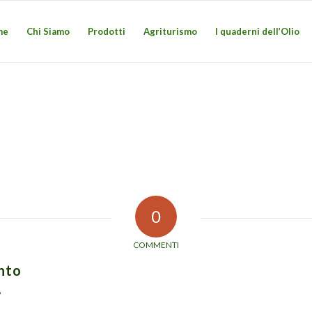
me
Chi Siamo
Prodotti
Agriturismo
I quaderni dell’Olio
0
COMMENTI
nto
?