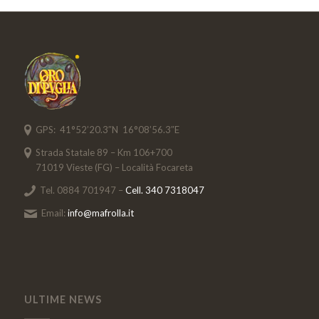
GPS: 41°52’20.3″N 16°08’56.3″E
Strada Statale 89 – Km 106+700
71019 Vieste (FG) – Località Focareta
Tel. 0884 701947 –
Cell. 340 7318047
Email:
info@mafrolla.it
ULTIME NEWS