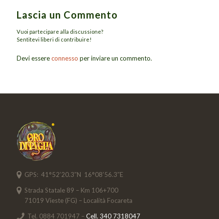
Lascia un Commento
Vuoi partecipare alla discussione?
Sentitevi liberi di contribuire!
Devi essere
connesso
per inviare un commento.
GPS: 41°52’20.3″N 16°08’56.3″E
Strada Statale 89 – Km 106+700
71019 Vieste (FG) – Località Focareta
Tel. 0884 701947 –
Cell. 340 7318047