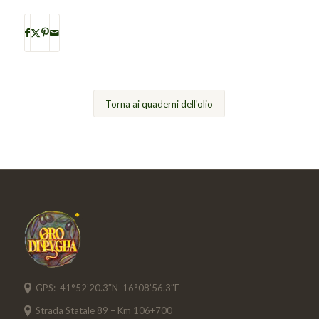
Torna ai quaderni dell'olio
GPS: 41°52’20.3″N 16°08’56.3″E
Strada Statale 89 – Km 106+700