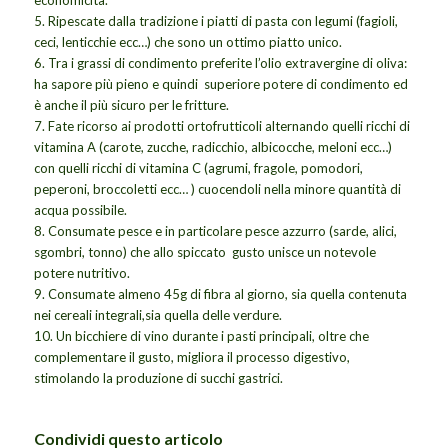
economicità.
5. Ripescate dalla tradizione i piatti di pasta con legumi (fagioli,
ceci, lenticchie ecc…) che sono un ottimo piatto unico.
6. Tra i grassi di condimento preferite l’olio extravergine di oliva:
ha sapore più pieno e quindi superiore potere di condimento ed
è anche il più sicuro per le fritture.
7. Fate ricorso ai prodotti ortofrutticoli alternando quelli ricchi di
vitamina A (carote, zucche, radicchio, albicocche, meloni ecc…)
con quelli ricchi di vitamina C (agrumi, fragole, pomodori,
peperoni, broccoletti ecc… ) cuocendoli nella minore quantità di
acqua possibile.
8. Consumate pesce e in particolare pesce azzurro (sarde, alici,
sgombri, tonno) che allo spiccato gusto unisce un notevole
potere nutritivo.
9. Consumate almeno 45g di fibra al giorno, sia quella contenuta
nei cereali integrali,sia quella delle verdure.
10. Un bicchiere di vino durante i pasti principali, oltre che
complementare il gusto, migliora il processo digestivo,
stimolando la produzione di succhi gastrici.
Condividi questo articolo