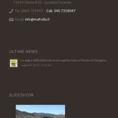
71019 Vieste (FG) – Località Focareta
Tel. 0884 701947 –
Cell. 340 7318047
Email:
info@mafrolla.it
ULTIME NEWS
Le sagre dell’estate nel nostro agriturismo a Vieste sul Gargano.
Luglio 30, 2019 - 3:22 pm
SLIDESHOW