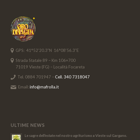
GPS: 41°52’20.3″N 16°08’56.3″E
Strada Statale 89 – Km 106+700
71019 Vieste (FG) – Località Focareta
Tel. 0884 701947 –
Cell. 340 7318047
Email:
info@mafrolla.it
ULTIME NEWS
Le sagre dell’estate nel nostro agriturismo a Vieste sul Gargano.