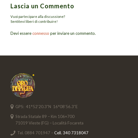
Lascia un Commento
Vuoi partecipare alla discussione?
Sentitevi liberi di contribuire!
Devi essere
connesso
per inviare un commento.
GPS: 41°52’20.3″N 16°08’56.3″E
Strada Statale 89 – Km 106+700
71019 Vieste (FG) – Località Focareta
Tel. 0884 701947 –
Cell. 340 7318047