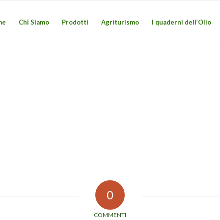
me
Chi Siamo
Prodotti
Agriturismo
I quaderni dell’Olio
0
COMMENTI