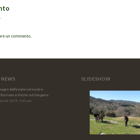
nto
?
iare un commento.
 NEWS
SLIDESHOW
sagre dell’estate nel nostro
riturismo a Vieste sul Gargano.
lio 30, 2019 - 3:22 pm