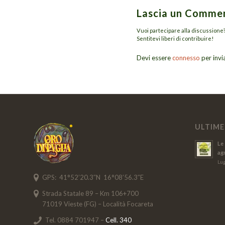
Lascia un Comme
Vuoi partecipare alla discussione
Sentitevi liberi di contribuire!
Devi essere
connesso
per inv
ULTIME
Le 
ag
Lug
GPS: 41°52’20.3″N 16°08’56.3″E
Strada Statale 89 – Km 106+700
71019 Vieste (FG) – Località Focareta
Tel. 0884 701947 –
Cell. 340