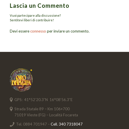
Lascia un Commento
Vuoi partecipare alla discussione?
Sentitevi liberi di contribuire!
Devi essere
connesso
per inviare un commento.
GPS: 41°52’20.3″N 16°08’56.3″E
Strada Statale 89 – Km 106+700
71019 Vieste (FG) – Località Focareta
Tel. 0884 701947 –
Cell. 340 7318047