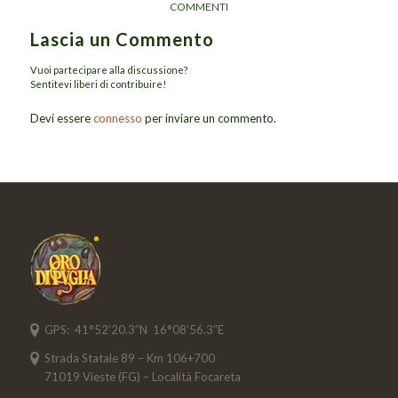
COMMENTI
Lascia un Commento
Vuoi partecipare alla discussione?
Sentitevi liberi di contribuire!
Devi essere
connesso
per inviare un commento.
GPS: 41°52’20.3″N 16°08’56.3″E
Strada Statale 89 – Km 106+700
71019 Vieste (FG) – Località Focareta