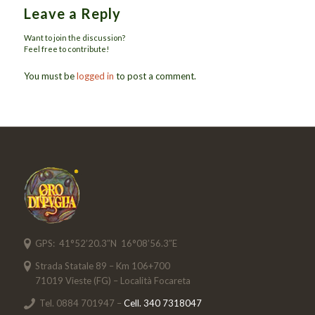
Leave a Reply
Want to join the discussion?
Feel free to contribute!
You must be
logged in
to post a comment.
GPS: 41°52’20.3″N 16°08’56.3″E
Strada Statale 89 – Km 106+700
71019 Vieste (FG) – Località Focareta
Tel. 0884 701947 –
Cell. 340 7318047